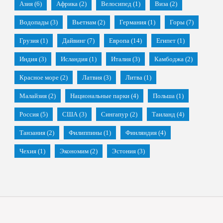
Азия
(6)
Африка
(2)
Велосипед
(1)
Виза
(2)
Водопады
(3)
Вьетнам
(2)
Германия
(1)
Горы
(7)
Грузия
(1)
Дайвинг
(7)
Европа
(14)
Египет
(1)
Индия
(3)
Исландия
(1)
Италия
(3)
Камбоджа
(2)
Красное море
(2)
Латвия
(3)
Литва
(1)
Малайзия
(2)
Национальные парки
(4)
Польша
(1)
Россия
(5)
США
(3)
Сингапур
(2)
Таиланд
(4)
Танзания
(2)
Филиппины
(1)
Финляндия
(4)
Чехия
(1)
Экономим
(2)
Эстония
(3)