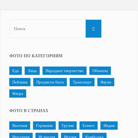
на
велосипеде,
Что
ПОИСК
искать:
2016"
ФОТО ПО КАТЕГОРИЯМ
Еда
Лица
Народное творчество
Объекты
Пейзажи
Предметы быта
Транспорт
Фауна
Флора
ФОТО В СТРАНАХ
Вьетнам
Германия
Грузия
Египет
Индия
Иордания
Исландия
Италия
Камбоджа