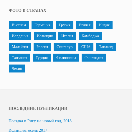
ФОТО В СТРАНАХ
Вьетнам
Германия
Грузия
Египет
Индия
Иордания
Исландия
Италия
Камбоджа
Малайзия
Россия
Сингапур
США
Таиланд
Танзания
Турция
Филиппины
Финляндия
Чехия
ПОСЛЕДНИЕ ПУБЛИКАЦИИ
Поездка в Ригу на новый год, 2018
Исландия, осень 2017