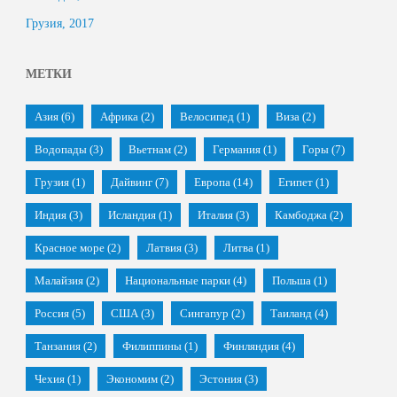
Грузия, 2017
МЕТКИ
Азия
(6)
Африка
(2)
Велосипед
(1)
Виза
(2)
Водопады
(3)
Вьетнам
(2)
Германия
(1)
Горы
(7)
Грузия
(1)
Дайвинг
(7)
Европа
(14)
Египет
(1)
Индия
(3)
Исландия
(1)
Италия
(3)
Камбоджа
(2)
Красное море
(2)
Латвия
(3)
Литва
(1)
Малайзия
(2)
Национальные парки
(4)
Польша
(1)
Россия
(5)
США
(3)
Сингапур
(2)
Таиланд
(4)
Танзания
(2)
Филиппины
(1)
Финляндия
(4)
Чехия
(1)
Экономим
(2)
Эстония
(3)