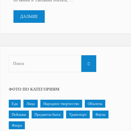
по Кении и Танзании поехать, …
"Танзания,
ДАЛЬШЕ
подготовка
к
поездке"
Что
ПОИСК
искать:
ФОТО ПО КАТЕГОРИЯМ
Еда
Лица
Народное творчество
Объекты
Пейзажи
Предметы быта
Транспорт
Фауна
Флора